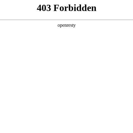
企业业务
个人业务
了解我们
投资者
聘
招聘公告
员工成长
员工福利
社会招聘
海
EN
Global
创新平台
投资者关系
技术策源地开放课题
信息
科技知乎
公司公告
BOE创新
财务信息
协同创新平台
公司治理